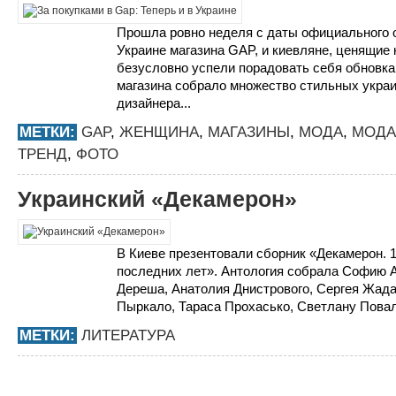
Прошла ровно неделя с даты официального о
Украине магазина GAP, и киевляне, ценящие 
безусловно успели порадовать себя обновка
магазина собрало множество стильных украи
дизайнера...
МЕТКИ:
GAP
,
ЖЕНЩИНА
,
МАГАЗИНЫ
,
МОДА
,
МОДА
ТРЕНД
,
ФОТО
Украинский «Декамерон»
В Киеве презентовали сборник «Декамерон. 1
последних лет». Антология собрала Софию 
Дереша, Анатолия Днистрового, Сергея Жада
Пыркало, Тараса Прохасько, Светлану Поваля
МЕТКИ:
ЛИТЕРАТУРА