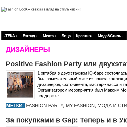
-ТЕКА ↓
Взгляд ↓
Места ↓
Лица
Креатив↓
Мода&Стиль ↓
ДИЗАЙНЕРЫ
Positive Fashion Party или двухэ
1 октября в двухэтажном IQ-баре состоялась P
был замечательный микс из показа коллекци
дизайнеров, фото-ивента, мастер-класса и 
Организатором мероприятия был Максим Мон
поддержке...
МЕТКИ:
FASHION PARTY
,
MY-FASHION
,
МОДА И СТ
За покупками в Gap: Теперь и в У