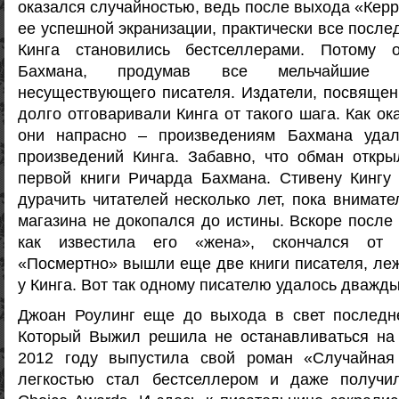
оказался случайностью, ведь после выхода «Керр
ее успешной экранизации, практически все посл
Кинга становились бестселлерами. Потому 
Бахмана, продумав все мельчайшие д
несуществующего писателя. Издатели, посвящен
долго отговаривали Кинга от такого шага. Как ок
они напрасно – произведениям Бахмана удал
произведений Кинга. Забавно, что обман откр
первой книги Ричарда Бахмана. Стивену Кингу
дурачить читателей несколько лет, пока внимат
магазина не докопался до истины. Вскоре после
как известила его «жена», скончался от 
«Посмертно» вышли еще две книги писателя, ле
у Кинга. Вот так одному писателю удалось дважды
Джоан Роулинг еще до выхода в свет последне
Который Выжил решила не останавливаться на 
2012 году выпустила свой роман «Случайная
легкостью стал бестселлером и даже получи