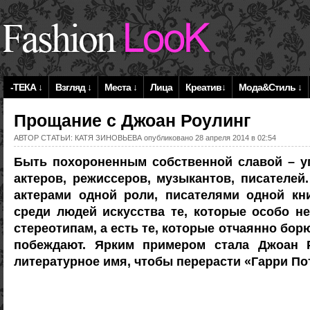
-ТЕКА ↓
Взгляд ↓
Места ↓
Лица
Креатив↓
Мода&Стиль ↓
Прощание с Джоан Роулинг
АВТОР СТАТЬИ:
КАТЯ ЗИНОВЬЕВА
опубликовано 28 апреля 2014 в 02:54
Быть похороненным собственной славой – у
актеров, режиссеров, музыкантов, писателей
актерами одной роли, писателями одной кн
среди людей искусства те, которые особо н
стереотипам, а есть те, которые отчаянно борю
побеждают. Ярким примером стала Джоан 
литературное имя, чтобы перерасти «Гарри По