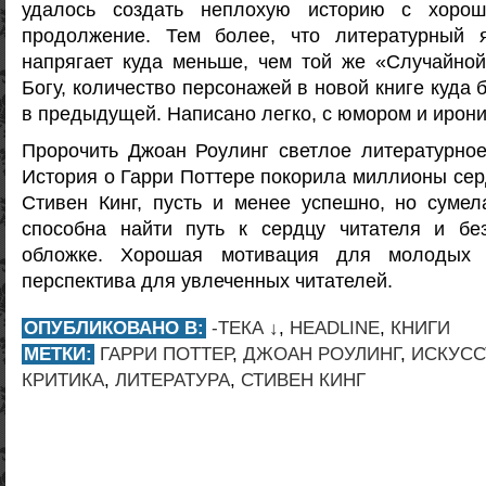
удалось создать неплохую историю с хорош
продолжение. Тем более, что литературный 
напрягает куда меньше, чем той же «Случайной
Богу, количество персонажей в новой книге куда 
в предыдущей. Написано легко, с юмором и ирони
Пророчить Джоан Роулинг светлое литературно
История о Гарри Поттере покорила миллионы серд
Стивен Кинг, пусть и менее успешно, но сумела
способна найти путь к сердцу читателя и бе
обложке. Хорошая мотивация для молодых 
перспектива для увлеченных читателей.
ОПУБЛИКОВАНО В:
-ТЕКА ↓
,
HEADLINE
,
КНИГИ
МЕТКИ:
ГАРРИ ПОТТЕР
,
ДЖОАН РОУЛИНГ
,
ИСКУСС
КРИТИКА
,
ЛИТЕРАТУРА
,
СТИВЕН КИНГ