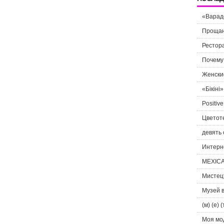
«Вараде
Прощан
Рестора
Почему 
Женские
«Бікіні
Positiv
Цветоте
девять
Интерн
MEXICA
Мистец
Музей 
(м) (е) (
Моя мо