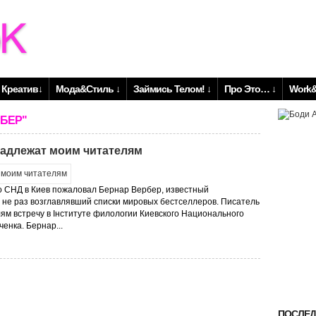
Креатив↓
Мода&Стиль ↓
Займись Телом! ↓
Про Это… ↓
Work&
РБЕР"
надлежат моим читателям
о СНД в Киев пожаловал Бернар Вербер, известный
 не раз возглавлявший списки мировых бестселлеров. Писатель
ям встречу в Інституте филологии Киевского Национального
енка. Бернар...
ПОСЛЕД