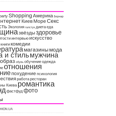
Shopping
Америка
party
Бернар
нтернет
Секс
Киев
Море
сть
Экология
диета
еда
галстук
щина
здоровье
звёзды
искусство
итости
интервью
комедии
книги
ература
магазины
мода
а и стиль
мужчина
образ
обучение
одежда
обувь
отношения
ие
ание
похудение
психология
ествия
работа
ресторан
романтика
аны Киева
нд
фото
фастфуд
РЫ
HION.UA