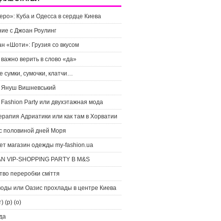
ро»: Куба и Одесса в сердце Киева
ие с Джоан Роулинг
н «Шоти»: Грузия со вкусом
важно верить в слово «да»
 сумки, сумочки, клатчи…
» Януш Вишневський
e Fashion Party или двухэтажная мода
рапия Адриатики или как там в Хорватии
 с половиной дней Моря
ет магазин одежды my-fashion.ua
N VIP-SHOPPING PARTY В M&S
тво переробки сміття
воды или Оазис прохлады в центре Киева
т) (р) (о)
да