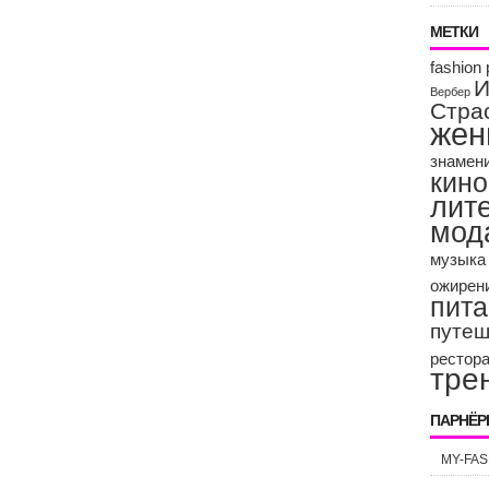
МЕТКИ
fashion 
И
Вербер
Стра
жен
знамен
кино
лит
мод
музыка
ожирен
пит
путеш
рестор
тре
ПАРНЁ
MY-FAS