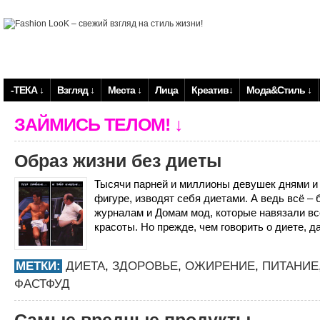
-ТЕКА ↓
Взгляд ↓
Места ↓
Лица
Креатив↓
Мода&Стиль ↓
ЗАЙМИСЬ ТЕЛОМ! ↓
Образ жизни без диеты
Тысячи парней и миллионы девушек днями и 
фигуре, изводят себя диетами. А ведь всё –
журналам и Домам мод, которые навязали вс
красоты. Но прежде, чем говорить о диете, д
МЕТКИ:
ДИЕТА
,
ЗДОРОВЬЕ
,
ОЖИРЕНИЕ
,
ПИТАНИЕ
ФАСТФУД