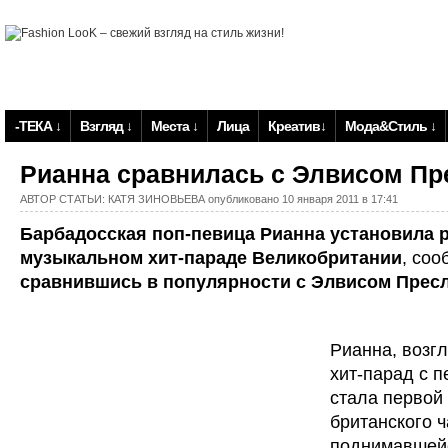
-ТЕКА ↓
Взгляд ↓
Места ↓
Лица
Креатив↓
Мода&Стиль ↓
Рианна сравнилась с Элвисом Пр
АВТОР СТАТЬИ:
КАТЯ ЗИНОВЬЕВА
опубликовано 10 января 2011 в 17:41
Барбадосская поп-певица Рианна установила 
музыкальном хит-параде Великобритании
, со
сравнившись в популярности с Элвисом Пресл
Рианна, возг
хит-парад с 
стала первой
британского 
поднимавшей