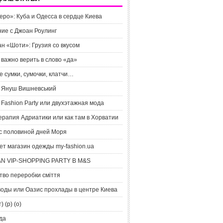
ро»: Куба и Одесса в сердце Киева
ие с Джоан Роулинг
н «Шоти»: Грузия со вкусом
важно верить в слово «да»
 сумки, сумочки, клатчи…
» Януш Вишневський
e Fashion Party или двухэтажная мода
рапия Адриатики или как там в Хорватии
 с половиной дней Моря
ет магазин одежды my-fashion.ua
N VIP-SHOPPING PARTY В M&S
тво переробки сміття
воды или Оазис прохлады в центре Киева
т) (р) (о)
да