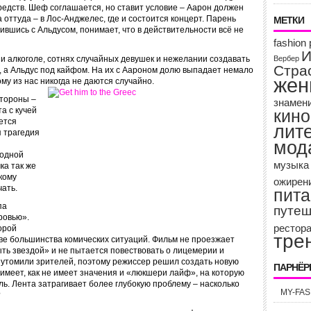
средств. Шеф соглашается, но ставит условие – Аарон должен
 оттуда – в Лос-Анджелес, где и состоится концерт. Парень
МЕТКИ
тившись с Альдусом, понимает, что в действительности всё не
fashion 
И
 и алкоголе, сотнях случайных девушек и нежелании создавать
Вербер
Стра
й, а Альдус под кайфом. На их с Аароном долю выпадает немало
жен
му из нас никогда не даются случайно.
стороны –
знамен
а с кучей
кино
ется
лит
я трагедия
мод
 одной
музыка
ка так же
кому
ожирен
чать.
пит
па
путеш
ровью».
рестор
орой
тре
ове большинства комических ситуаций. Фильм не проезжает
ыть звездой» и не пытается повествовать о лицемерии и
 утомили зрителей, поэтому режиссер решил создать новую
ПАРНЁ
 имеет, как не имеет значения и «люкшери лайф», на которую
ль. Лента затрагивает более глубокую проблему – насколько
MY-FAS
?