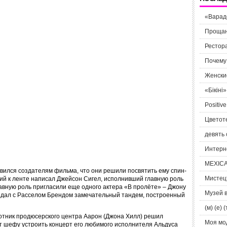
«Вараде
Прощан
Рестора
Почему 
Женские
«Бікіні
Positiv
Цветоте
девять
Интерн
MEXICA
вился создателям фильма, что они решили посвятить ему спин-
Мистец
ий к ленте написал Джейсон Сигел, исполнивший главную роль
лавную роль пригласили еще одного актера «В пролёте» – Джону
Музей 
здал с Расселом Брендом замечательный тандем, построенный
(м) (е) (
ботник продюсерского центра Аарон (Джона Хилл) решил
Моя мо
ет шефу устроить концерт его любимого исполнителя Альдуса