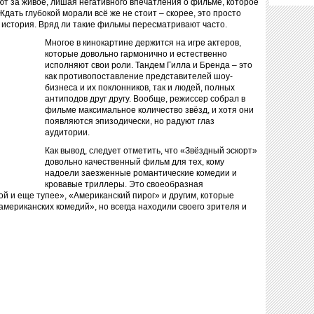
ют за живое, лишая негативного впечатления о фильме, которое
ать глубокой морали всё же не стоит – скорее, это просто
 история. Вряд ли такие фильмы пересматривают часто.
Многое в кинокартине держится на игре актеров,
которые довольно гармонично и естественно
исполняют свои роли. Тандем Гилла и Бренда – это
как противопоставление представителей шоу-
бизнеса и их поклонников, так и людей, полных
антиподов друг другу. Вообще, режиссер собрал в
фильме максимальное количество звёзд, и хотя они
появляются эпизодически, но радуют глаз
аудитории.
Как вывод, следует отметить, что «Звёздный эскорт»
довольно качественный фильм для тех, кому
надоели заезженные романтические комедии и
кровавые триллеры. Это своеобразная
ой и еще тупее», «Американский пирог» и другим, которые
американских комедий», но всегда находили своего зрителя и