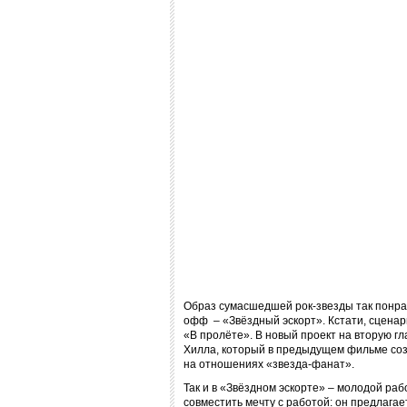
Образ сумасшедшей рок-звезды так понра
офф – «Звёздный эскорт». Кстати, сценар
«В пролёте». В новый проект на вторую г
Хилла, который в предыдущем фильме со
на отношениях «звезда-фанат».
Так и в «Звёздном эскорте» – молодой ра
совместить мечту с работой: он предлага