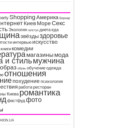
Shopping
Америка
party
Бернар
нтернет
Секс
Киев
Море
сть
Экология
диета
еда
галстук
щина
здоровье
звёзды
искусство
итости
интервью
комедии
книги
ература
магазины
мода
а и стиль
мужчина
образ
обучение
одежда
обувь
отношения
ие
ание
похудение
психология
ествия
работа
ресторан
романтика
аны Киева
нд
фото
фастфуд
РЫ
HION.UA