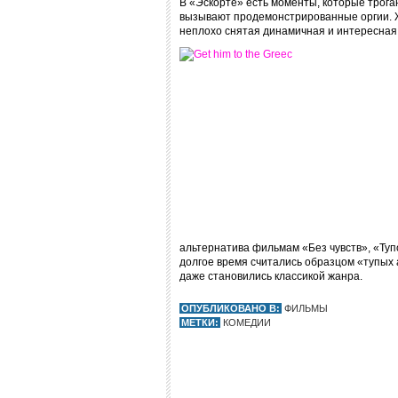
В «Эскорте» есть моменты, которые трога
вызывают продемонстрированные оргии. Жд
неплохо снятая динамичная и интересная
альтернатива фильмам «Без чувств», «Туп
долгое время считались образцом «тупых 
даже становились классикой жанра.
ОПУБЛИКОВАНО В:
ФИЛЬМЫ
МЕТКИ:
КОМЕДИИ