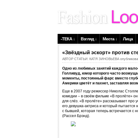
-ТЕКА ↓
Взгляд ↓
Места ↓
Лица
«Звёздный эскорт» против ст
АВТОР СТАТЬИ:
КАТЯ ЗИНОВЬЕВА
опубликова
Одно из любимых занятий каждого мало-
Голливуд, юмор которого часто возмуща
моменты, постоянный фарс вместо глуб
Америки цветёт и пахнет, заставляя воз
Еще в 2007 году режиссер Николас Столл
комедии – в своём фильме «В пролёте» он 
для слёз. «В пролёте» рассказывает про 
его девушка-актриса и который пытается н
с бывшей, которая теперь встречается с 
(Рассел Брэнд).