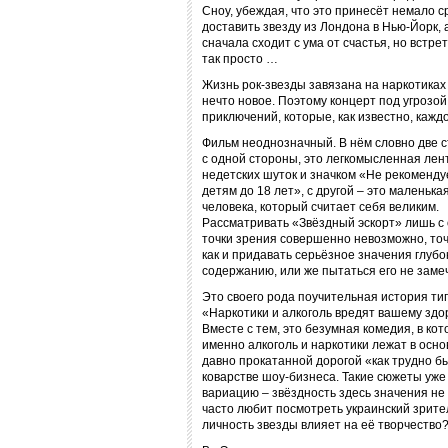
Сноу, убеждая, что это принесёт немало 
доставить звезду из Лондона в Нью-Йорк, а
сначала сходит с ума от счастья, но встре
так просто …
Жизнь рок-звезды завязана на наркотиках
нечто новое. Поэтому концерт под угрозо
приключений, которые, как известно, каждо
Фильм неоднозначный. В нём словно две 
с одной стороны, это легкомысленная лент
недетских шуток и значком «Не рекоменду
детям до 18 лет», с другой – это маленька
человека, который считает себя великим.
Рассматривать «Звёздный эскорт» лишь с
точки зрения совершенно невозможно, точ
как и придавать серьёзное значения глубо
содержанию, или же пытаться его не заме
Это своего рода поучительная история ти
«Наркотики и алкоголь вредят вашему здо
Вместе с тем, это безумная комедия, в кот
именно алкоголь и наркотики лежат в осн
давно прокатанной дорогой «как трудно б
коварстве шоу-бизнеса. Такие сюжеты уже
вариацию – звёздность здесь значения не
часто любит посмотреть украинский зрите
личность звезды влияет на её творчество