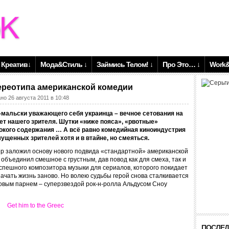
Креатив↓
Мода&Стиль ↓
Займись Телом! ↓
Про Это… ↓
Work&
ереотипа американской комедии
но 26 августа 2011 в 10:48
мальски уважающего себя украинца – вечное сетования на
ет нашего зрителя. Шутки «ниже пояса», «рвотные»
окого содержания … А всё равно комедийная киноиндустрия
мущенных зрителей хотя и в втайне, но смеяться.
ер заложил основу нового подвида «стандартной» американской
объединил смешное с грустным, дав повод как для смеха, так и
успешного композитора музыки для сериалов, которого покидает
ачать жизнь заново. Но волею судьбы герой снова сталкивается
новым парнем – суперзвездой рок-н-ролла Альдусом Сноу
ПОСЛЕД