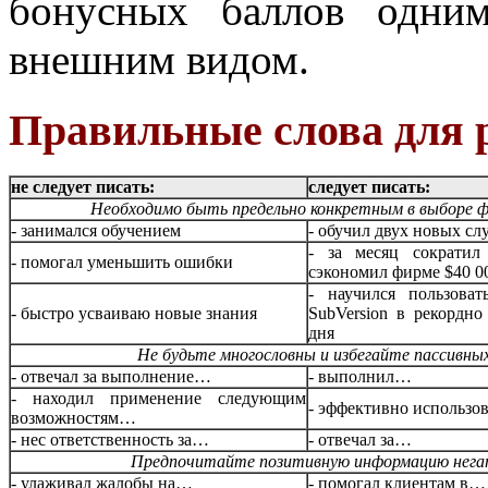
бонусных баллов одни
внешним видом.
Правильные слова для 
не следует писать:
следует писать:
Необходимо быть предельно конкретным в выборе ф
- занимался обучением
- обучил двух новых с
- за месяц сократи
- помогал уменьшить ошибки
сэкономил фирме $40 0
- научился пользова
- быстро усваиваю новые знания
SubVersion в рекордно
дня
Не будьте многословны и избегайте пассивны
- отвечал за выполнение…
- выполнил…
- находил применение следующим
- эффективно использ
возможностям…
- нес ответственность за…
- отвечал за…
Предпочитайте позитивную информацию нега
- улаживал жалобы на…
- помогал клиентам в…