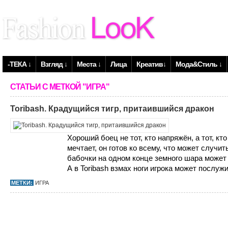
-ТЕКА ↓
Взгляд ↓
Места ↓
Лица
Креатив↓
Мода&Стиль ↓
СТАТЬИ С МЕТКОЙ "ИГРА"
Toribash. Крадущийся тигр, притаившийся дракон
Хороший боец не тот, кто напряжён, а тот, кто
мечтает, он готов ко всему, что может случи
бабочки на одном конце земного шара может 
А в Toribash взмах ноги игрока может послужит
МЕТКИ:
ИГРА